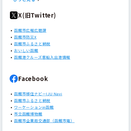
X(旧Twitter)
函館市広報広聴課
函館市防災X
函館市ふるさと納税
おいしい函館
函館港クルーズ客船入出港情報
Facebook
函館市移住ナビーIJU Navi
函館市ふるさと納税
ワーケーションin函館
市立函館博物館
函館市企業局交通部（函館市電）