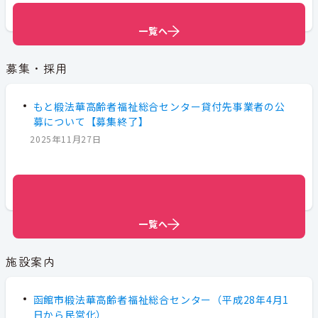
tod-shiminfukushi@city.hakodate.hokkaido.jp
一覧へ
一覧へ
一覧へ
募集・採用
もと椴法華高齢者福祉総合センター貸付先事業者の公
募について【募集終了】
2025年11月27日
一覧へ
一覧へ
一覧へ
一覧へ
一覧へ
一覧へ
施設案内
函館市椴法華高齢者福祉総合センター（平成28年4月1
日から民営化）