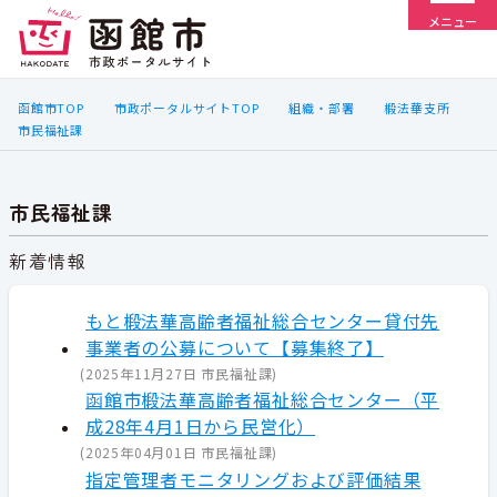
メニュー
函館市TOP
市政ポータルサイトTOP
組織・部署
椴法華支所
市民福祉課
市民福祉課
新着情報
もと椴法華高齢者福祉総合センター貸付先
事業者の公募について【募集終了】
(
2025年11月27日
市民福祉課
)
函館市椴法華高齢者福祉総合センター（平
成28年4月1日から民営化）
(
2025年04月01日
市民福祉課
)
指定管理者モニタリングおよび評価結果