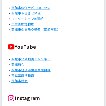
函館市移住ナビーIJU Navi
函館市ふるさと納税
ワーケーションin函館
市立函館博物館
函館市企業局交通部（函館市電）
YouTube
函館市公式動画チャンネル
函館町会
函館市経済部食産業振興課
市立函館博物館
函館市議会
Instagram