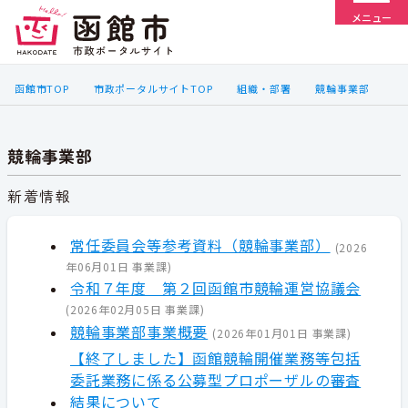
メニュー
函館市TOP
市政ポータルサイトTOP
組織・部署
競輪事業部
競輪事業部
新着情報
常任委員会等参考資料（競輪事業部）
(
2026
年06月01日
事業課
)
令和７年度 第２回函館市競輪運営協議会
(
2026年02月05日
事業課
)
競輪事業部事業概要
(
2026年01月01日
事業課
)
【終了しました】函館競輪開催業務等包括
委託業務に係る公募型プロポーザルの審査
結果について