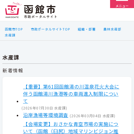
メニュー
函館市TOP
市政ポータルサイトTOP
組織・部署
農林水産部
水産課
水産課
新着情報
【重要】第61回函館湯の川温泉花火大会に
伴う函館湯川漁港等の車両進入制限につい
て
(
2026年07月30日
水産課
)
沿岸漁場等環境調査
(
2026年03月04日
水産課
)
【会場変更】おさかな青空市場の実施につ
いて（函館（臼尻）地域マリンビジョン推