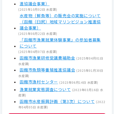
進協議会事業）
(
2025年10月02日
水産課
)
水産物（鮮魚等）の販売会の実施について
（函館（臼尻）地域マリンビジョン推進協
議会事業）
(
2025年08月22日
水産課
)
「函館市漁業就業体験事業」の参加者募集
について
(
2025年04月07日
水産課
)
函館市漁業研修受講費補助金
(
2025年04月01日
水産課
)
函館市魚類等養殖推進協議会
(
2025年01月30日
水産課
)
函館市漁村センター
(
2023年06月14日
水産課
)
漁業就業実態調査について
(
2023年03月16日
水
産課
)
函館市水産振興計画（第3次）について
(
2022
年04月05日
水産課
)