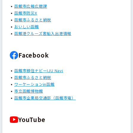
函館市広報広聴課
函館市防災X
函館市ふるさと納税
おいしい函館
函館港クルーズ客船入出港情報
Facebook
函館市移住ナビーIJU Navi
函館市ふるさと納税
ワーケーションin函館
市立函館博物館
函館市企業局交通部（函館市電）
YouTube