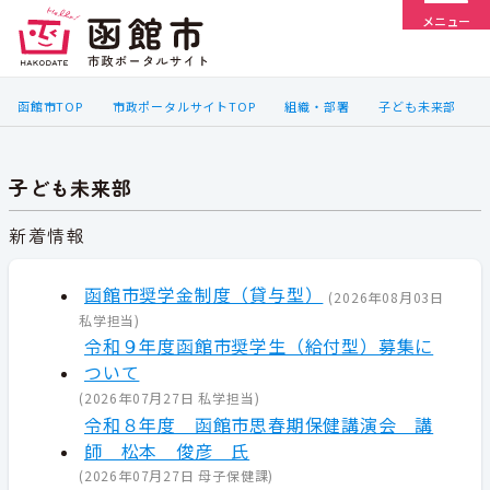
メニュー
函館市TOP
市政ポータルサイトTOP
組織・部署
子ども未来部
子ども未来部
新着情報
函館市奨学金制度（貸与型）
(
2026年08月03日
私学担当
)
令和９年度函館市奨学生（給付型）募集に
ついて
(
2026年07月27日
私学担当
)
令和８年度 函館市思春期保健講演会 講
師 松本 俊彦 氏
(
2026年07月27日
母子保健課
)