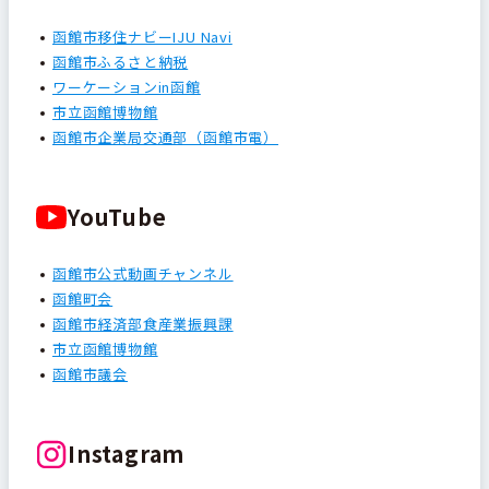
函館市移住ナビーIJU Navi
函館市ふるさと納税
ワーケーションin函館
市立函館博物館
函館市企業局交通部（函館市電）
YouTube
函館市公式動画チャンネル
函館町会
函館市経済部食産業振興課
市立函館博物館
函館市議会
Instagram