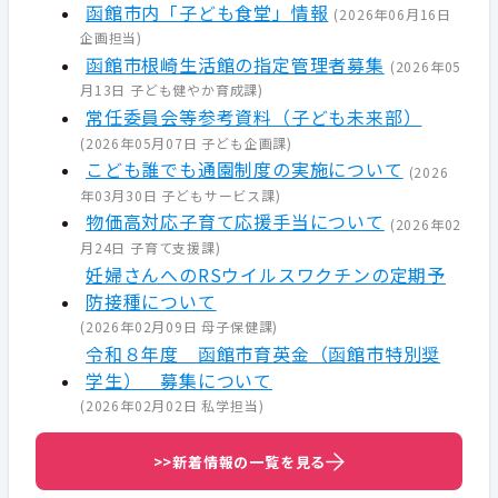
函館市内「子ども食堂」情報
(
2026年06月16日
企画担当
)
函館市根崎生活館の指定管理者募集
(
2026年05
月13日
子ども健やか育成課
)
常任委員会等参考資料（子ども未来部）
(
2026年05月07日
子ども企画課
)
こども誰でも通園制度の実施について
(
2026
年03月30日
子どもサービス課
)
物価高対応子育て応援手当について
(
2026年02
月24日
子育て支援課
)
妊婦さんへのRSウイルスワクチンの定期予
防接種について
(
2026年02月09日
母子保健課
)
令和８年度 函館市育英金（函館市特別奨
学生） 募集について
(
2026年02月02日
私学担当
)
>>新着情報の一覧を見る