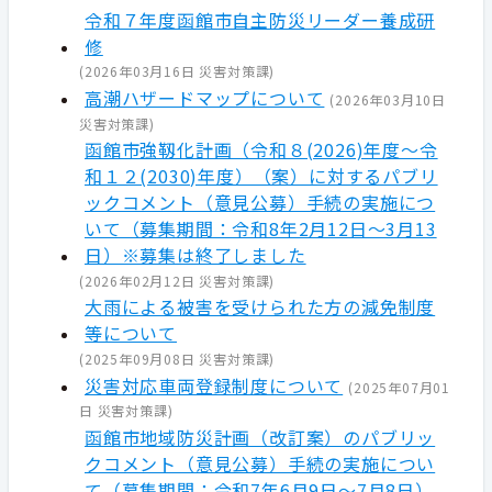
令和７年度函館市自主防災リーダー養成研
修
(
2026年03月16日
災害対策課
)
高潮ハザードマップについて
(
2026年03月10日
災害対策課
)
函館市強靱化計画（令和８(2026)年度～令
和１２(2030)年度）（案）に対するパブリ
ックコメント（意見公募）手続の実施につ
いて（募集期間：令和8年2月12日～3月13
日）※募集は終了しました
(
2026年02月12日
災害対策課
)
大雨による被害を受けられた方の減免制度
等について
(
2025年09月08日
災害対策課
)
災害対応車両登録制度について
(
2025年07月01
日
災害対策課
)
函館市地域防災計画（改訂案）のパブリッ
クコメント（意見公募）手続の実施につい
て（募集期間：令和7年6月9日～7月8日）