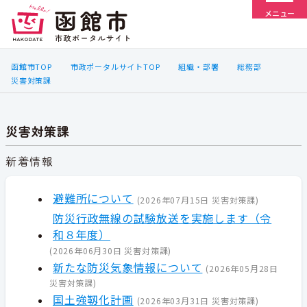
メニュー
函館市TOP
市政ポータルサイトTOP
組織・部署
総務部
災害対策課
災害対策課
新着情報
避難所について
(
2026年07月15日
災害対策課
)
防災行政無線の試験放送を実施します（令
和８年度）
(
2026年06月30日
災害対策課
)
新たな防災気象情報について
(
2026年05月28日
災害対策課
)
国土強靱化計画
(
2026年03月31日
災害対策課
)