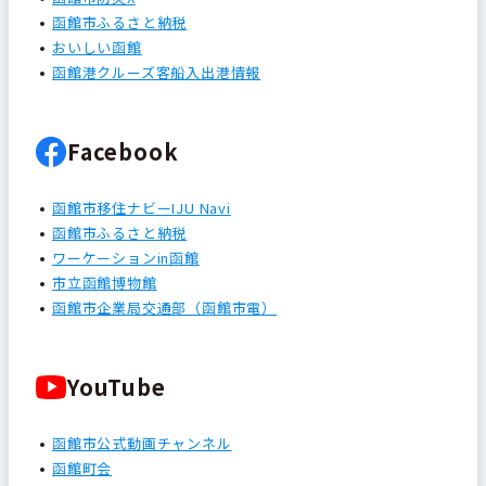
函館市ふるさと納税
おいしい函館
函館港クルーズ客船入出港情報
Facebook
函館市移住ナビーIJU Navi
函館市ふるさと納税
ワーケーションin函館
市立函館博物館
函館市企業局交通部（函館市電）
YouTube
函館市公式動画チャンネル
函館町会