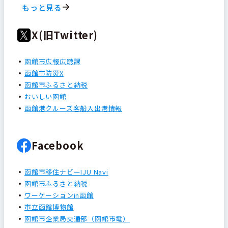
もっと見る
X(旧Twitter)
函館市広報広聴課
函館市防災X
函館市ふるさと納税
おいしい函館
函館港クルーズ客船入出港情報
Facebook
函館市移住ナビーIJU Navi
函館市ふるさと納税
ワーケーションin函館
市立函館博物館
函館市企業局交通部（函館市電）