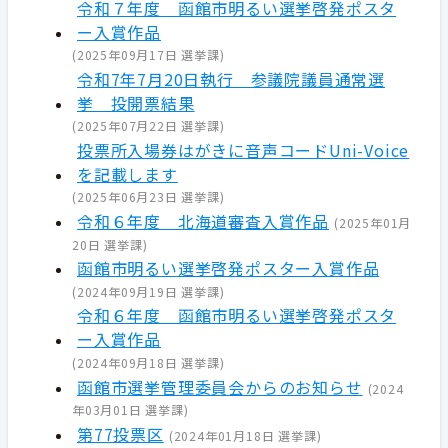
令和７年度 函館市明るい選挙啓発ポスタ
ー入賞作品
(
2025年09月17日
選挙課
)
令和7年7月20日執行 参議院議員通常選
挙 投開票結果
(
2025年07月22日
選挙課
)
投票所入場券はがきに音声コードUni-Voice
を記載します
(
2025年06月23日
選挙課
)
令和６年度 北海道審査入賞作品
(
2025年01月
20日
選挙課
)
函館市明るい選挙啓発ポスター入賞作品
(
2024年09月19日
選挙課
)
令和６年度 函館市明るい選挙啓発ポスタ
ー入賞作品
(
2024年09月18日
選挙課
)
函館市選挙管理委員会からのお知らせ
(
2024
年03月01日
選挙課
)
第77投票区
(
2024年01月18日
選挙課
)