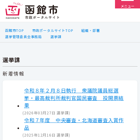
メニュー
函館市TOP
市政ポータルサイトTOP
組織・部署
選挙管理委員会事務局
選挙課
選挙課
新着情報
令和８年２月８日執行 衆議院議員総選
挙・最高裁判所裁判官国民審査 投開票結
果
(
2026年03月27日
選挙課
)
令和７年度 中央審査・北海道審査入賞作
品
(
2025年12月16日
選挙課
)