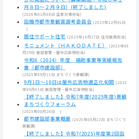
月８日～２月９日）(終了しました)
(
2026年01月08日
空家対策担当
)
函館市都市景観賞選考委員会
(
2025年12月01日
)
居住サポート住宅
(
2025年10月17日
住宅施策担当
)
モニュメント（ＨＡＫＯＤＡＴＥ）
(
2025年09
月29日
施設管理・屋外広告物担当
)
令和6（2024）年度 補助事業等実績報告
書（都市建設部）
(
2025年09月11日
まちづくり景観課
)
9月1日～10日は屋外広告物適正化旬間
(
2025
年09月01日
施設管理・屋外広告物担当
)
【終了しました】令和7年度(2025年度)景観
まちづくりフォーラム
(
2025年08月26日
)
都市建設部事業概要
(
2025年08月22日
まちづくり
景観課
)
【終了しました】令和7(2025)年度第2回函