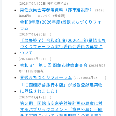
(
2026年04月02日
開発指導担当
)
常任委員会等参考資料（都市建設部）
(
2026
年04月01日
まちづくり景観課
)
令和8年度(2026年度)景観まちづくりフォー
ラム
(
2026年03月30日
)
【募集終了】令和8年度(2026年度)景観まち
づくりフォーラム実行委員会委員の募集に
ついて
(
2026年03月30日
)
令和８年 第１回 函館市建築審査会
(
2026年03
月11日
指導担当
)
景観まちづくりフォーラム
(
2026年03月05日
)
「旧函館貯蓄銀行本店」が景観登録建築物
に登録されました！
(
2026年02月17日
)
第３期 函館市空家等対策計画の原案に対
するパブリックコメント（意見公募）手続
きの実施について（募集期間：令和８年１