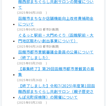
館西部まちぐらし共創サロンの開催につい
て
(
2025年06月18日
)
函館市まちなか店舗機能向上改修費補助金
について
(
2025年06月16日
都市計画課
)
ぐるっと駅前・大門めぐり（函館駅前・大
門地区賑わい創出事業について）
(
2025年06月16日
都市計画課
)
函館市都市景観審議会委員の公募について
（終了しました）
(
2025年05月29日
)
【募集終了】第29回函館市都市景観賞の募
集
(
2025年05月26日
)
【終了しました】令和7(2025)年度第1回函
館西部まちぐらし共創サロン（親子歴史さ
んぽ元町探検隊）の開催について
(
2025年05月23日
)