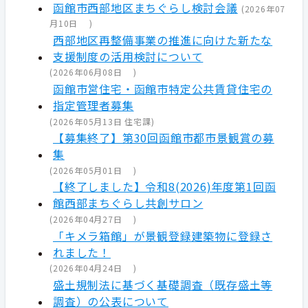
函館市西部地区まちぐらし検討会議
(
2026年07
月10日
)
西部地区再整備事業の推進に向けた新たな
支援制度の活用検討について
(
2026年06月08日
)
函館市営住宅・函館市特定公共賃貸住宅の
指定管理者募集
(
2026年05月13日
住宅課
)
【募集終了】第30回函館市都市景観賞の募
集
(
2026年05月01日
)
【終了しました】令和8(2026)年度第1回函
館西部まちぐらし共創サロン
(
2026年04月27日
)
「キメラ箱館」が景観登録建築物に登録さ
れました！
(
2026年04月24日
)
盛土規制法に基づく基礎調査（既存盛土等
調査）の公表について