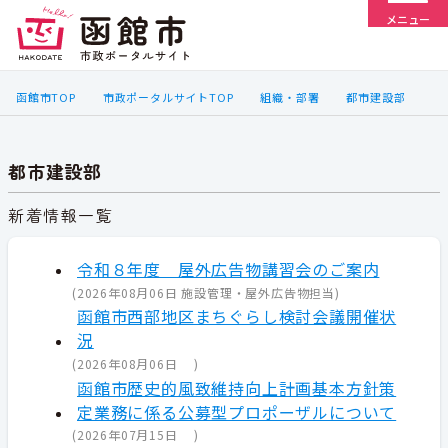
メニュー
函館市TOP
市政ポータルサイトTOP
組織・部署
都市建設部
都市建設部
新着情報一覧
令和８年度 屋外広告物講習会のご案内
(
2026年08月06日
施設管理・屋外広告物担当
)
函館市西部地区まちぐらし検討会議開催状
況
(
2026年08月06日
)
函館市歴史的風致維持向上計画基本方針策
定業務に係る公募型プロポーザルについて
(
2026年07月15日
)