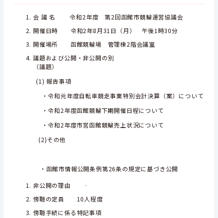
会 議 名 令和2年度 第2回函館市競輪運営協議会
開催日時 令和2年8月31日（月） 午後1時30分
開催場所 函館競輪場 管理棟2階会議室
議題および公開・非公開の別
（議題）
(1) 報告事項
・令和元年度自転車競走事業特別会計決算（案）について
・令和2年度函館競輪下期開催日程について
・令和2年度市営函館競輪売上状況について
(2)その他
・函館市情報公開条例第26条の規定に基づき公開
非公開の理由 ‐
傍聴の定員 10人程度
傍聴手続に係る特記事項