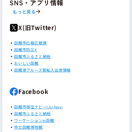
SNS・アプリ情報
もっと見る
X(旧Twitter)
函館市広報広聴課
函館市防災X
函館市ふるさと納税
おいしい函館
函館港クルーズ客船入出港情報
Facebook
函館市移住ナビーIJU Navi
函館市ふるさと納税
ワーケーションin函館
市立函館博物館