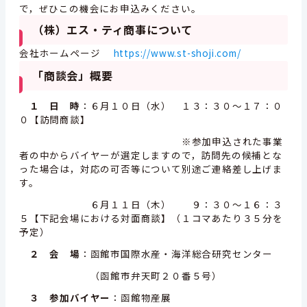
で，ぜひこの機会にお申込みください。
（株）エス・ティ商事について
会社ホームページ
https://www.st-shoji.com/
「商談会」概要
１ 日 時
：６月１０日（水） １３：３０～１７：０
０【訪問商談】
※参加申込された事業
者の中からバイヤーが選定しますので，訪問先の候補とな
った場合は，対応の可否等について別途ご連絡差し上げま
す。
６月１１日（木） ９：３０～１６：３
５【下記会場における対面商談】（１コマあたり３５分を
予定）
２ 会 場
：函館市国際水産・海洋総合研究センター
（函館市弁天町２０番５号）
３ 参加バイヤー
：函館物産展