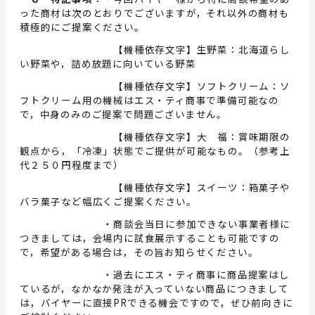
った商材は次のとおりでございますが，それ以外の商材も
積極的にご提案ください。
【機種依存文字】生野菜：北海道らし
い野菜や，詰め放題に向いている野菜
【機種依存文字】ソフトクリーム：ソ
フトクリーム用の機械はエス・ティ商事で準備可能なの
で，中身のみのご提案で問題ございません。
【機種依存文字】大 福：賞味期限の
観点から，「冷凍」状態でご提供が可能なもの。（参考上
代２５０円程度まで）
【機種依存文字】スイーツ：箱菓子や
バラ菓子など幅広くご提案ください。
・商談会当日に参加できない事業者様に
つきましては，会場内に試食展示することも可能ですの
で，希望がある場合は，その旨お知らせください。
・過去にエス・ティ商事に商品提案はし
ているが，なかなか発注が入っていない商品につきまして
は，バイヤーに直接PRできる機会ですので，ぜひ前向きに