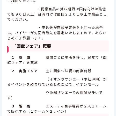
ご検討ください。
・提案商品の賞味期限は国内向けは最低
でも９０日以上，台湾向けは最低２１０日以上の商品とし
てください。
・申込数が商談予定数を上回った場合
は，バイヤーが対面商談先を選定いたしますので，あらか
じめご了承願います。
「函館フェア」概要
１ 期 間
期間ごとに場所を移し，通年で「函
館フェア」を実施
２ 実施エリア
主に関東～沖縄の商業施設
（イオンやサンエー（本社沖縄）か
らイベントを頼まれているとのことで，イオンモール
や沖縄サンエーでの開催が多いで
す）
３ 販 売
エス・ティ商事職員が２人１チーム
で販売する（１チーム×２ライン）