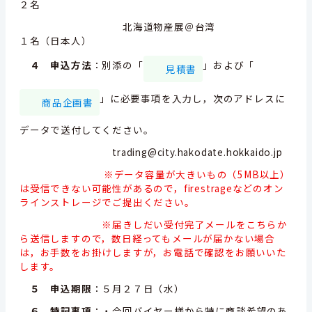
２名
北海道物産展＠台湾
１名（日本人）
４ 申込方法
：別添の「
」および「
見積書
」に必要事項を入力し，次のアドレスに
商品企画書
データで送付してください。
trading@city.hakodate.hokkaido.jp
※データ容量が大きいもの（5MB以上）
は受信できない可能性があるので，firestrageなどのオン
ラインストレージでご提出ください。
※届きしだい受付完了メールをこちらか
ら送信しますので，数日経ってもメールが届かない場合
は，お手数をお掛けしますが，お電話で確認をお願いいた
します。
５ 申込期限
：５月２７日（水）
６ 特記事項
：・今回バイヤー様から特に商談希望のあ