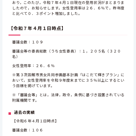
おり，このたび，令和７年４月１日現在の登用状況がまとまりま
したので，お知らせします。女性登用率は２６．６％で，昨年度
と比べて０．３ポイント増加しました。
【令和７年４月１日時点】
審議会数：１０９
審議会等の委員総数（うち女性委員）：１，２０５名（３２０
名）
女性登用率：２６．６％
※第３次函館市男女共同参画基本計画「はこだて輝きプラン」に
おいて，女性登用率を令和９年度末までに３５％以上にするとい
う目標を掲げています。
※「審議会等」とは，法律，政令，条例に基づき設置されている
附属機関です。
過去の実績
【令和６年４月１日時点】
審議会数：１０６