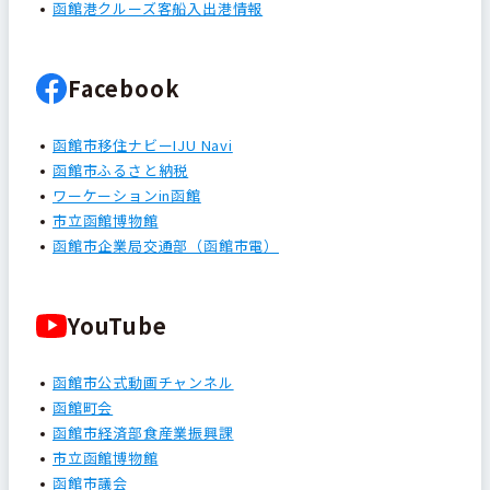
函館港クルーズ客船入出港情報
Facebook
函館市移住ナビーIJU Navi
函館市ふるさと納税
ワーケーションin函館
市立函館博物館
函館市企業局交通部（函館市電）
YouTube
函館市公式動画チャンネル
函館町会
函館市経済部食産業振興課
市立函館博物館
函館市議会