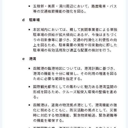
五稜郭・美原・湯川周辺において、路面電車・バス
等の交通結節機能の強化を図る。
ｄ 駐車場
本区域内においては、概して民間事業者による単独
駐車場の供給が拡大傾向にあるが、今後はまちづく
りの将来像等に基づき、交通の円滑化と利便性の向
上を図るため、駐車需要の実態や将来動向に即した
駐車場の有効活用及び適正な配置の検討を行う。
ｅ 港湾
函館港の臨港地区については、港湾計画に基づき、
港湾の機能を十分に確保し、その利用の増進を図る
ために必要な範囲を指定する。
国際観光都市としての賑わいと魅力ある港湾空間の
形成を図るため、クルーズ船受入環境の整備を進め
る。
函館港は、道南の物流拠点港として、港湾機能の強
化に努めるとともに、防災活動の拠点として、災害
時に対応する物流機能、緊急物資輸送、緊急避難等
の機能を確保する。