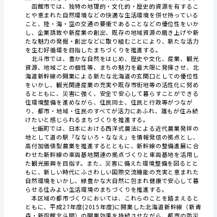
函館市では、独特の地理的・文化的・歴史的資源を有するこ
とや恵まれた自然環境などの快適な生活環境を併せ持っている
こと、陸・海・空の交通の要衝であることなどの優位性をいか
し、企業誘致や新産業の創出、既存の地域資源の磨き上げや新
たな魅力の発掘・創出などに取り組むことにより、新たな活力
を生む好循環を目指したまちづくりを推進する。
北斗市では、豊かな自然をはじめ、歴史や文化、産業、観光
資源、地域ごとの個性等、まちの魅力を最大限に発揮させ、北
海道新幹線の開業による新たな北海道の玄関口としての優位性
をいかし、観光関連産業の充実や既存市街地等の活性化に努め
るとともに、災害に強く、安全で安心して暮らすことができる
住環境整備を進めながら、住民同士、住民と行政等がつなが
り、都市・地域・住民のすべてが活力にあふれ、誰もが住み続
けたいと感じられるまちづくりを推進する。
七飯町では、日本における西洋式農法による近代農業発祥の
地として道の駅「なないろ・ななえ」を情報発信の拠点とし、
高付加価値型農業を推進するとともに、新幹線の整備進展に合
わせた新幹線の車両基地関連の拠点づくりと車両基地を活用し
た観光振興を目指す。また、災害に備えた環境整備を図るとと
もに、新しい時代にふさわしい国際交流機能の充実と恵まれた
自然環境をいかし、緑豊かな大自然に包まれ健康で安心して暮
らせる住みよい生活環境のまちづくりを推進する。
本区域の都市づくりにおいては、これらのことを踏まえると
ともに、平成27年度(2015年度)に開業した北海道新幹線（新青
森・新函館北斗間）の開業効果を持続させながら、都市の防災