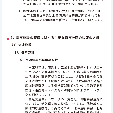
妥当性等を判断し計画的かつ適切な土地利用を図る。
函館市の末広地区緑地及び弁天町埋立地区については、
公有水面埋立事業による港湾施設整備が進められてお
り、同事業の竣功認可と併せて市街化区域に編入する。
2．都市施設の整備に関する主要な都市計画の決定の方針
（1）交通施設
［1］
基本方針
ａ 交通体系の整備の方針
本区域では、商業地、工業地及び観光・レクリエー
ションなどの都市拠点を中心とした都市機能の集積や
生活圏の計画的育成を目指した土地利用計画を支える
交通流動軸として位置づけられる6放射4環状の道路と
広域幹線道路による骨格道路網並びに公共交通である
鉄道・路面電車・バスなどの路線網によりネットワー
クを形成している。
高速交通ネットワークの一翼を担う骨格幹線道路に
ついては、新外環状線の整備、さらには、他地域との
広域的な連携をより高めるため、北海道新幹線、北海
道縦貫自動車道及び函館・江差自動車道の整備が進め