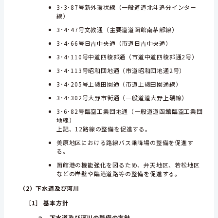
3･3･87号新外環状線（一般道道北斗追分インター
線）
3･4･47号文教通（主要道道函館南茅部線）
3･4･66号日吉中央通（市道日吉中央通）
3･4･110号中道四稜郭通（市道中道四稜郭通2号）
3･4･113号昭和団地通（市道昭和団地通2号）
3･4･205号上磯田園通（市道上磯田園通線）
3･4･302号大野市街通（一般道道大野上磯線）
3･6･82号臨空工業団地通（一般道道函館臨空工業団
地線）
上記、12路線の整備を促進する。
美原地区における路線バス乗降場の整備を促進す
る。
函館港の機能強化を図るため、弁天地区、若松地区
などの岸壁や臨港道路等の整備を促進する。
（2）下水道及び河川
［1］
基本方針
ａ 下水道及び河川の整備の方針