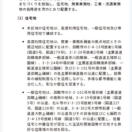
まちづくりを目指し、住宅地、商業業務地、工業・流通業務
地の各用途を次のとおり配置する。
［1］住宅地
本区域の住宅地は、高度利用住宅地、一般住宅地及び専
用住宅地で構成する。
高度利用住宅地は、商業・業務系機能の拠点地区とその
周辺地区に配置するほか、函館市の3･4･19号放射1号線
(国道5号、国道279号)、3･3･20号放射2号線（主要道道
函館南茅部線、一般道道赤川函館線、一般道道五稜郭公
園線）、3･3･24号中環状線（主要道道函館南茅部線、一
般道道五稜郭公園線）及び3･3･101号外環状線（主要道
道函館上磯線）の各主要幹線道路の沿道に配置し、容積
率の緩和制度などを活用しながら、多様な都市機能と複
合化した、街なか居住を促進する。
一般住宅地は、函館市の3･3･101号外環状線（主要道道
函館上磯線）の南側の地域、3･4･19号放射1号線（国道
5号）の沿道、北斗市の3･3･25号放射5号線（国道227
号、国道228号）の沿道、3･4･302号大野市街通（一般
道道大野上磯線）の沿道及びその背後地並びに七飯町の
3･4･19号放射1号線（国道5号）の沿道に配置し、低層
住宅と中層住宅が混在した生活利便施設等が立地する良
好な住環境の形成を図る。