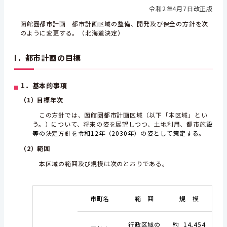
令和2年4月7日改正版
函館圏都市計画 都市計画区域の整備、開発及び保全の方針を次
のように変更する。（北海道決定）
I．都市計画の目標
1．基本的事項
（1）目標年次
この方針では、函館圏都市計画区域（以下「本区域」とい
う。）について、将来の姿を展望しつつ、土地利用、都市施
設
等の
決定方針
を令和12年（2030年）の姿として策定する
。
（2）範囲
本区域の範囲及び規模は次のとおりである。
市町名
範 囲
規 模
行政区域の
約 14,454