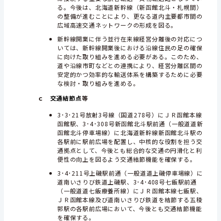
る。今後は、北海道新幹線（新函館北斗・札幌間）
の整備が進むことにより、更なる道内主要都市間の
広域高速交通ネットワークの形成を図る。
新幹線開業に伴う並行在来線経営分離後の対応につ
いては、新幹線開業後における沿線住民の足の確保
に向けた取り組みを進める必要がある。このため、
道や沿線市町などとの連携により、経営分離区間の
安定的かつ効率的な輸送体系を構築するために必要
な検討・取り組みを進める。
ｃ
交通結節点
等
3･3･21号放射3号線（国道278号）にＪＲ函館本線
函館駅、3･4･308号新函館北斗駅前通（一般道道新
函館北斗停車場線）に北海道新幹線新函館北斗駅の
各駅前に駅前広場を配置し、中核的な役割を担う交
通拠点として、今後とも総合的な交通の円滑化と利
便性の向上を図るよう交通結節機能を確保する。
3･4･211号上磯駅前通（一般道道上磯停車場線）に
道南いさりび鉄道上磯駅、3･4･408号七飯駅前通
（一般道道七飯療養所線）にＪＲ函館本線七飯駅、
ＪＲ函館本線及び道南いさりび鉄道を結節する五稜
郭駅の各駅前広場において、今後とも交通結節機能
を確保する。