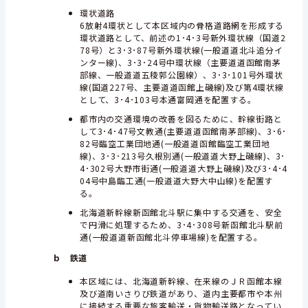
環状道路
6放射4環状として本区域内の骨格道路網を形成する
環状道路として、前述の1･4･3号新外環状線（国道2
78号）と3･3･87号新外環状線(一般道道北斗追分イ
ンター線)、3･3･24号中環状線（主要道道函館南茅
部線、一般道道五稜郭公園線）、3･3･101号外環状
線(国道227号、主要道道函館上磯線)及び第4環状線
として、3･4･103号本通富岡通を配置する。
都市内の交通環境の改善を図るために、幹線街路と
して3･4･47号文教通(主要道道函館南茅部線)、3･6･
82号臨空工業団地通(一般道道函館臨空工業団地
線)、3･3･213号久根別通(一般道道大野上磯線)、3･
4･302号大野市街通(一般道道大野上磯線)及び3･4･4
04号中島臨工通(一般道道大野大中山線)を配置す
る。
北海道新幹線新函館北斗駅に集中する交通を、安全
で円滑に処理するため、3･4･308号新函館北斗駅前
通(一般道道新函館北斗停車場線)を配置する。
ｂ 鉄道
本区域には、北海道新幹線、在来線のＪＲ函館本線
及び道南いさりび鉄道があり、道内主要都市や本州
に接続する重要な旅客輸送・貨物輸送路となってい