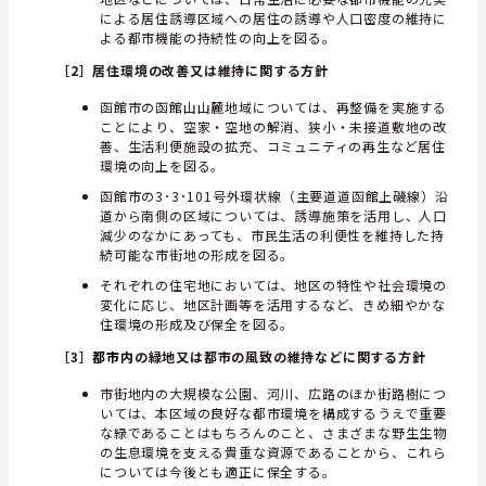
による居住誘導区域への居住の誘導や人口密度の維持に
よる都市機能の持続性の向上を図る。
［2］
居住環境の改善又は維持に関する方針
函館市の函館山山麓地域については、再整備を実施する
ことにより、空家・空地の解消、狭小・未接道敷地の改
善、生活利便施設の拡充、コミュニティの再生など居住
環境の向上を図る。
函館市の3･3･101号外環状線（主要道道函館上磯線）沿
道から南側の区域については、誘導施策を活用し、人口
減少のなかにあっても、市民生活の利便性を維持した持
続可能な市街地の形成を図る。
それぞれの住宅地においては、地区の特性や社会環境の
変化に応じ、地区計画等を活用するなど、きめ細やかな
住環境の形成及び保全を図る。
［3］
都市内
の緑地又は都市の風致の維持などに関する方針
市街地内の大規模な公園、河川、広路のほか街路樹につ
いては、本区域の良好な都市環境を構成するうえで重要
な緑であることはもちろんのこと、さまざまな野生生物
の生息環境を支える貴重な資源であることから、これら
については今後とも適正に保全する。