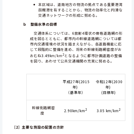
本区域は、道南地方の物流の拠点である重要港湾
函館港を有することから、物流の効率化と円滑な
交通ネットワークの形成に努める。
ｂ 整備水準の目標
交通体系については、6放射4環状の骨格道路網の形
成を図るとともに、都市内の幹線道路網については都
市内交通環境の状況を踏まえながら、各道路機能に応
じて段階的に整備を進め、将来の幹線街路網密度がお
2
おむね
3.49k
m/km
となるように都市計画道路の整備
を図り、あわせて公共交通機関の充実に努める。
平成27年(2015
令和12年(2030
年)
年)
（基準年）
(目標年)
幹線街路網密
2
2
2.90km/km
3.05 km/km
度
［2］
主要な施設の配置の方針