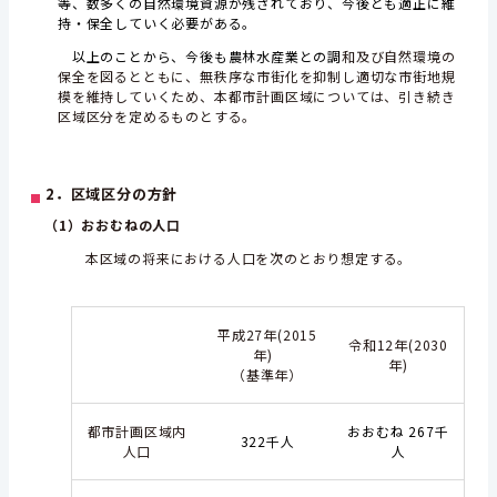
等、数多くの自然環境資源が残されており、今後とも適正に維
持・保全していく必要がある。
以上のことから、今後も農林水産業との調
和及び自然環境の
保全を図るとともに、無秩序な市街化を抑制し適切な市街地規
模を維持していくため、本都市計画区域については、引き続き
区域区分を定めるものとする。
2．区域区分の方針
（1）おおむねの人口
本区域の将来における人口を次のとおり想定する。
平成27年(2015
令和12年(2030
年)
年)
（基準年）
都市計画区域内
おおむね 267千
322千人
人口
人