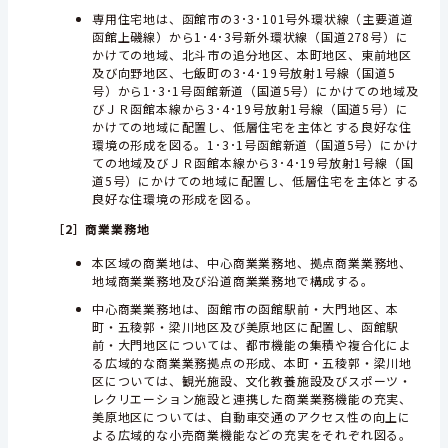
専用住宅地は、函館市の3･3･101号外環状線（主要道道
函館上磯線）から1･4･3号新外環状線（国道278号）に
かけての地域、北斗市の追分地区、本町地区、東前地区
及び向野地区、七飯町の3･4･19号放射1号線（国道5
号）から1･3･1号函館新道（国道5号）にかけての地域及
びＪＲ函館本線から3･4･19号放射1号線（国道5号）に
かけての地域に配置し、低層住宅を主体とする良好な住
環境の形成を図る。1･3･1号函館新道（国道5号）にかけ
ての地域及びＪＲ函館本線から3･4･19号放射1号線（国
道5号）にかけての地域に配置し、低層住宅を主体とする
良好な住環境の形成を図る。
［2］
商業業務地
本区域の商業地は、中心商業業務地、拠点商業業務地、
地域商業業務地及び沿道商業業務地で構成する。
中心商業業務地は、函館市の函館駅前・大門地区、本
町・五稜郭・梁川地区及び美原地区に配置し、函館駅
前・大門地区については、都市機能の集積や複合化によ
る広域的な商業業務拠点の形成、本町・五稜郭・梁川地
区については、観光施設、文化教養施設及びスポーツ・
レクリエーション施設と連携した商業業務機能の充実、
美原地区については、自動車交通のアクセス性の向上に
よる広域的な小売商業機能などの充実をそれぞれ図る。