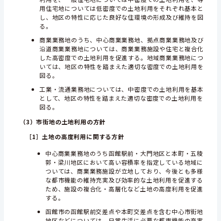
用住宅地については低密度での土地利用をそれぞれ基本と
し、地区の特性に応じた良好な住環境の形成及び維持を図
る。
商業業務地のうち、中心商業業務地、拠点商業業務地及び
沿道商業業務地については、商業業務施設や住宅と複合化
した高密度での土地利用を促進する。地域商業業務地につ
いては、地区の特性を踏まえた適切な密度での土地利用を
図る。
工業・流通業務地については、中密度での土地利用を基本
として、地区の特性を踏まえた適切な密度での土地利用を
図る。
（3）
市街地の土地利用の方針
［1］
土地の高度利用に関する方針
中心商業業務地のうち函館駅前・大門地区と本町・五稜
郭・梁川地区において高い容積率を指定している地域に
ついては、商業業務施設が立地しており、今後とも多様
な都市機能の維持充実及び効率的な土地利用を促進する
ため、施設の複合化・高層化など土地の高度利用を促進
する。
函館市の函館駅前交差点や本町交差点を含む中心市街地
地区などについては、日常生活に必要な都市機能の充実