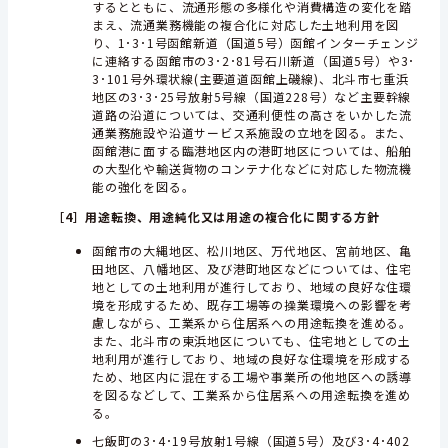
するとともに、流通形態の多様化や消費構造の変化を踏
まえ、流通業務機能の複合化に対応した土地利用を図
り、1･3･1号函館新道（国道5号）函館インターチェンジ
に連絡する函館市の3･2･81号石川新道（国道5号）や3･
3･101号外環状線(主要道道函館上磯線)、北斗市七重浜
地区の3･3･25号放射5号線（国道228号）など主要幹線
道路の沿道については、交通利便性の高さをいかした流
通業務施設や沿道サービス系施設の立地を図る。また、
函館港に面する臨港地区内の港町地区については、船舶
の大型化や輸送貨物のコンテナ化などに対応した物流機
能の強化を図る。
［4］
用途転換、用途純化又は用途の複合化に関する方針
函館市の大縄地区、松川地区、万代地区、宮前地区、亀
田地区、八幡地区、及び港町地区などについては、住宅
地としての土地利用が進行しており、地域の良好な住環
境を形成するため、既存工場等の操業環境への影響を考
慮しながら、工業系から住居系への用途転換を進める。
また、北斗市の東浜地区についても、住宅地としての土
地利用が進行しており、地域の良好な住環境を形成する
ため、地区内に混在する工場や事業所の他地区への誘導
を図るなどして、工業系から住居系への用途転換を進め
る。
七飯町の3･4･19号放射1号線（国道5号）及び3･4･402