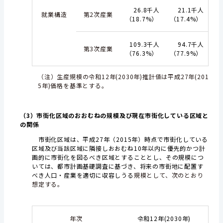
26.8千人
21.1千人
就業構造
第2次産業
（18.7%）
（17.4%）
109.3千人
94.7千人
第3次産業
（76.3%）
（77.9%）
（注）生産規模の令和12年(2030年)推計値は平成27年(201
5年)価格を基準とする。
（3）市街化区域のおおむねの規模及び現在市街化している区域と
の関係
市街化区域は、平成27年（2015年）時点で市街化している
区域及び当該区域に隣接しおおむね10年以内に優先的かつ計
画的に市街化を図るべき区域とすることとし、その規模につ
いては、都市計画基礎調査に基づき、将来の市街地に配置す
べき人口・産業を適切に収容しうる
規模として、次のとおり
想定する。
年次
令和12年(2030年)