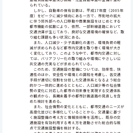
られている。
しかし、自動車の保有台数は、平成17年度（2005年
度）をピークに減少傾向にある一方で、市街地の拡大
に伴う郊外部への人口移動や商業施設をはじめとする
都市機能の拡散により、依然、一部幹線道路において
交通渋滞が生じており、良好な交通環境の確保など、取
り組む課題も多い状況にある。
また、人口減少・少子高齢化の進行、環境負荷の軽
減が求められるなど都市内交通を取り巻く環境が大き
く変化しており、このような中で、都市内交通に対し
ては、バリアフリー化の取り組みや環境にやさしい公
共交通の充実などが求められている。
このため、交通施設の整備については、効率性、快
適性のほか、安全性や環境との調和を考慮し、各交通
手段が適切に役割を分担した交通体系となるよう総合
的かつ一体的に進めるとともに、人口減少等の社会情
勢の変化に対応した都市の将来像を実現する交通体系
の観点から、長期未着手の都市計画道路の見直しを含
めた検討を進める。
また、社会情勢の変化とともに、都市交通のニーズが
高度化並びに多様化していることから、交通量に基づ
く施設整備の考え方と情報技術等を活用し、既存の交
通施設を有効利用する考え方を連動させた総合的な視
点で交通施設整備を検討する。