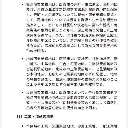
拠点商業業務地は、函館市の元町・末広地区、湯川地区
及び北斗市の北海道新幹線新函館北斗駅周辺地区に配置
し、元町・末広地区については観光・商業業務の拠点と
して、湯川地区については温泉を資源とした宿泊観光の
拠点として、それぞれ利便性や快適性に富んだ観光・商
業機能の集積を図るとともに、周辺環境と調和した土地
利用を促進する。また、北斗市の北海道新幹線新函館北
斗駅周辺地区については、新幹線利用者の利便性を確保
するため、広域的な交流拠点として新たな商業業務地の
形成を図る。
地域商業業務地は、函館市の弁天地区、谷地頭地区、新
川地区、中島地区、日吉・花園地区、五稜郭駅前地区及
び桔梗駅前地区、北斗市の上磯駅前地区、七重浜地区及
び本町地区、七飯町の七飯駅前地区などに配置し、地域
の特性を踏まえ、生活利便施設等の維持充実を図ること
により各地区を核とする日常生活圏を維持する。
沿道商業業務地は、函館市において、中心商業業務地や
拠点商業業務地を結ぶ主要幹線道路の沿道に配置し、沿
道サービス施設及び生活利便施設等の立地により道路利
用者や背後地居住者の利便性の向上を図る。
［3］
工業・流通業務地
本区域の工業・流通業務地は、専用工業地、一般工業地