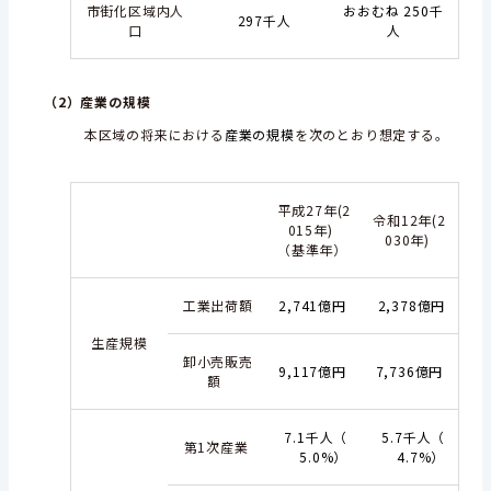
市街化区域内人
おおむね 250千
297千人
口
人
（2）産業の規模
本区域の将来における
産業の規模
を次のとおり想定する。
平成27年(2
令和12年(2
015年)
030年)
（基準年）
工業出荷額
2,741億円
2,378億円
生産規模
卸小売販売
9,117億円
7,736億円
額
7.1千人（
5.7千人（
第1次産業
5.0%）
4.7%）