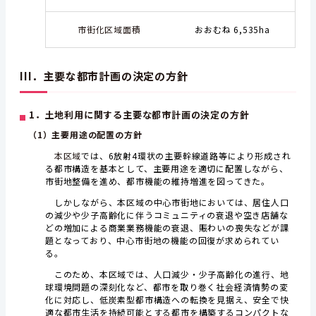
市街化区域面積
おおむね 6,535ha
III．主要な都市計画の決定の方針
1．土地利用に関する主要な都市計画の決定の方針
（1）主要用途の配置の方針
本区域
では、6放射4環状の主要幹線道路等により形成され
る都市構造を基本として、主要用途を適切に配置しながら、
市街地整備を進め、都市機能の維持増進を図ってきた。
しかしながら、本区域の中心市街地においては、居住人口
の減少や少子高齢化に伴うコミュニティの衰退や空き店舗な
どの増加による商業業務機能の衰退、賑わいの喪失などが課
題となっており、中心市街地の機能の回復が求められてい
る。
このため、本区域では、人口減少・少子高齢化の進行、地
球環境問題の深刻化など、都市を取り巻く社会経済情勢の変
化に対応し、低炭素型都市構造への転換を見据え、安全で快
適な都市生活を持続可能とする都市を構築するコンパクトな