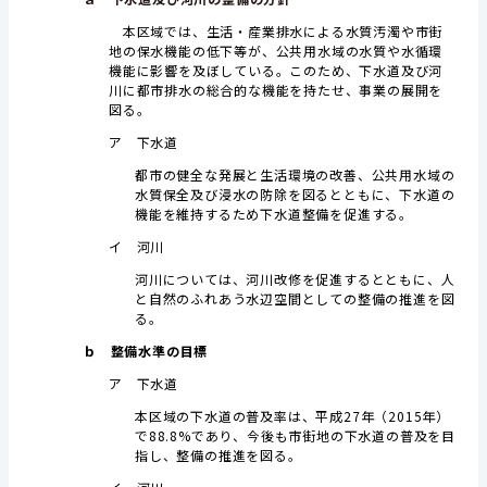
本区域では、生活・産業排水による水質汚濁や市街
地の保水機能の低下等が、公共用水域の水質や水循環
機能に影響を及ぼしている。このため、下水道及び河
川に都市排水の総合的な機能を持たせ、事業の展開を
図る。
ア 下水道
都市の健全な発展と生活環境の改善、公共用水域の
水質保全及び浸水の防除を図るとともに、下水道の
機能を維持するため下水道整備を促進する。
イ 河川
河川については、河川改修を促進するとともに、人
と自然のふれあう水辺空間としての整備の推進を図
る。
ｂ 整備水準の目標
ア 下水道
本区域の下水道の普及率は、平成27年（2015年）
で88.8%であり、今後も市街地の下水道の普及を目
指し、整備の推進を図る。