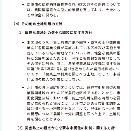
函館市の伝統的建造物群保存地区及びその周辺について
は、異国情緒豊かな歴史的景観を有しており、今後とも
その保全に努める。
（4）
その他
の土地利用の方針
［1］
優良な農地との健全な調和に関する方針
本区域のうち、集団的農用地や国営・道営の土地改良事
業など各種農業投資が実施されている区域及び実施を予
定している区域の農地などについては、健全な農業の維
持と発展を図るためにも、今後とも優良な農用地として
その保全に努め、特に、農業振興地域の整備に関する法
律第8条第2項第1号に基づき定められた農用地区域につ
いては、「農業上の利用を図るべき土地」として、市街
化区域の拡大の対象とはしない。
北斗市の旧上磯町地区については、既存市街地周辺の農
業振興地域のほとんどが農用地区域であることから、市
街化調整区域において都市的土地利用を図る特段の必要
性が認められる場合には、北斗市が定める市街化調整区
域に関する土地利用方針などにより、具体的な土地利用
の構想について農業と十分に調整を図った上で、土地利
用を図ることとする。
［2］
災害防止の観点から必要な市街化の抑制に関する方針