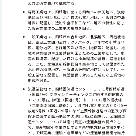
及び流通業務地で構成する。
専用工業地は、函館港に面する函館市の弁天地区、浅野
地区及び港町地区、北斗市の七重浜地区、七飯町の中島
地区に配置し、造船や食品加工など、地区の特性に応じ
た製造業主体の工業地の形成を図る。
一般工業地は、函館市の吉川地区、北浜地区、西桔梗地
区、臨空工業団地及びテクノパーク、北斗市の七重浜地
区、追分地区、谷好地区及び清水川地区等に配置し、地
域の産業振興や企業誘致を図るための工業地として、周
辺の環境等に配慮した良好な操業環境の維持、増進を図
る。また、北海道新幹線総合車両基地として建設された
北斗市の稲里地区、七飯町の飯田町地区についても、一
般工業地を配置し、施設整備に対応した新たな工業地の
形成を図る。
流通業務地は、函館圏流通センター、1･3･1号函館新道
（国道5号）函館インターチェンジに連絡する函館市の
3･2･81号石川新道（国道5号）や3･3･101号外環状線
（主要道道函館上磯線）、北斗市七重浜地区の3･3･25号
放射5号線（国道228号）など主要幹線道路の沿道及び函
館港に面する臨港地区内の港町地区に配置し、函館圏流
通センターについては南北海道の流通業務の拠点とし
て、農産物取引を主体とする青果物地方卸売市場を中心
として卸売業、運輸・倉庫業などの流通業務機能を維持