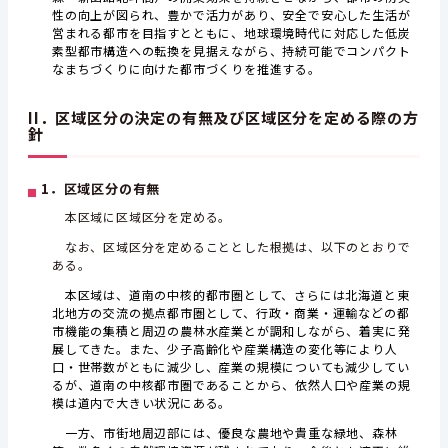
性の向上が図られ、豊かで活力があり、安全で安心した生活が
営まれる都市を目指すとともに、地球環境時代に対応した低炭
素型都市構造への転換を見据えながら、持続可能でコンパクト
なまちづくりに向けた都市づくりを推進する。
II．区域区分の決定の有無及び区域区分を定める際の方
針
1．区域区分の有無
本区域に区域区分を定める。
なお、区域区分を定めることとした根拠は、以下のとおりで
ある。
本区域は、道南の中核的都市圏として、さらには北海道と東
北地方の交流の拠点都市圏として、行政・商業・運輸などの都
市機能の集積と周辺の農林水産業とが調和しながら、着実に発
展してきた。また、少子高齢化や産業構造の変化等により人
口・世帯数がともに減少し、産業の規模についても減少してい
るが、道南の中核都市圏であることから、依然人口や産業の規
模は道内で大きい状況にある。
一方、市街地周辺部には、優良な農地や貴重な緑地、森林