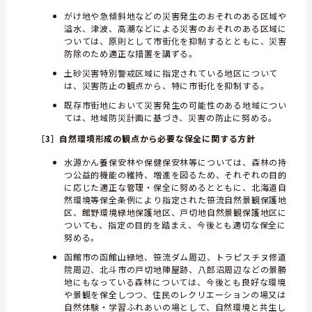
がけ地や急傾斜地などの災害発生のおそれのある区域や
溢水、津波、高潮などによる災害のおそれのある区域に
ついては、原則として市街化を抑制するとともに、災害
防除のため適正な措置を講ずる。
土砂災害特別警戒区域に指定されている地区について
は、災害防止の観点から、特に市街化を抑制する。
既存市街地において災害発生の可能性のある地域につい
ては、地域防災計画に基づき、災害の防止に努める。
［3］
自然環境形成の観点から必要な保全に関する方針
水源かん養保安林や保健保安林等については、森林の持
つ公益的機能の維持、増進を図るため、それぞれの目的
に応じた適正な管理・保全に努めるとともに、北海道自
然環境等保全条例により指定された笹流自然景観保護地
区、館野環境緑地保護地区、戸切地自然景観保護地区に
ついても、指定の目的を踏まえ、今後とも適切な保全に
努める。
函館市の函館山緑地、笹流ダム周辺、トラピスチヌ修道
院周辺、北斗市の戸切地陣屋跡、八郎沼周辺などの景勝
地にもなっている森林については、今後とも良好な環境
や景観を保全しつつ、住民のレクリエーションの場又は
自然体験・学習ふれあいの場として、自然環境と共生し