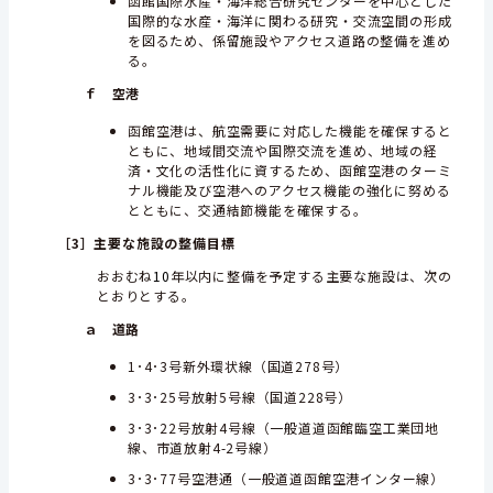
函館国際水産・海洋総合研究センターを中心とした
国際的な水産・海洋に関わる研究・交流空間の形成
を図るため、係留施設やアクセス道路の整備を進め
る。
ｆ 空港
函館空港は、航空需要に対応した機能を確保すると
ともに、地域間交流や国際交流を進め、地域の経
済・文化の活性化に資するため、函館空港のターミ
ナル機能及び空港へのアクセス機能の強化に努める
とともに、交通結節機能を確保する。
［3］
主要な施設の整備目標
おおむね
10
年以内に整備を予定する主要な施設は、次の
とおりとする。
ａ 道路
1･4･3号新外環状線（国道278号）
3･3･25号放射5号線（国道228号）
3･3･22号放射4号線（一般道道函館臨空工業団地
線、市道放射4-2号線）
3･3･77号空港通（一般道道函館空港インター線）