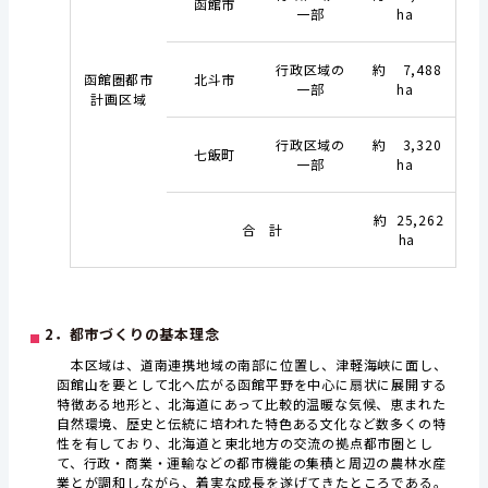
函館市
一部
ha
行政区域の
約 7,488
函館圏都市
北斗市
一部
ha
計画区域
行政区域の
約 3,320
七飯町
一部
ha
約 25,262
合 計
ha
2．都市づくりの基本理念
本区域は、道南連携地域の南部に位置し、津軽海峡に面し、
函館山を要として北へ広がる函館平野を中心に扇状に展開する
特徴ある地形と、北海道にあって比較的温暖な気候、恵まれた
自然環境、歴史と伝統に培われた特色ある文化など数多くの特
性を有しており、北海道と東北地方の交流の拠点都市圏とし
て、行政・商業・運輸などの都市機能の集積と周辺の農林水産
業とが調和しながら、着実な成長を遂げてきたところである。