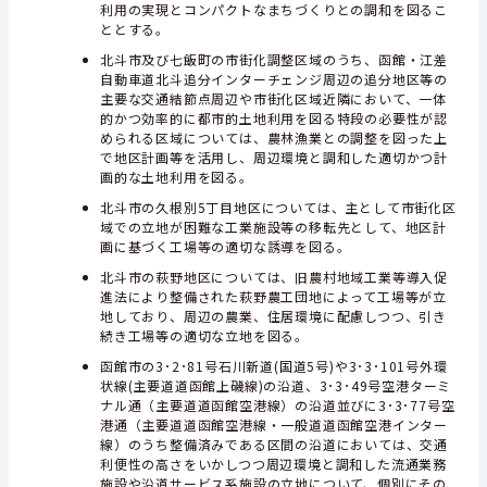
利用の実現とコンパクトなまちづくりとの調和を図るこ
ととする。
北斗市及び七飯町の市街化調整区域のうち、函館・江差
自動車道北斗追分インターチェンジ周辺の追分地区等の
主要な交通結節点周辺や市街化区域近隣において、一体
的かつ効率的に都市的土地利用を図る特段の必要性が認
められる区域については、農林漁業との調整を図った上
で地区計画等を活用し、周辺環境と調和した適切かつ計
画的な土地利用を図る。
北斗市の久根別5丁目地区については、主として市街化区
域での立地が困難な工業施設等の移転先として、地区計
画に基づく工場等の適切な誘導を図る。
北斗市の萩野地区については、旧農村地域工業等導入促
進法により整備された萩野農工団地によって工場等が立
地しており、周辺の農業、住居環境に配慮しつつ、引き
続き工場等の適切な立地を図る。
函館市の3･2･81号石川新道(国道5号)や3･3･101号外環
状線(主要道道函館上磯線)の沿道、3･3･49号空港ターミ
ナル通（主要道道函館空港線）の沿道並びに3･3･77号空
港通（主要道道函館空港線・一般道道函館空港インター
線）のうち整備済みである区間の沿道においては、交通
利便性の高さをいかしつつ周辺環境と調和した流通業務
施設や沿道サービス系施設の立地について、個別にその