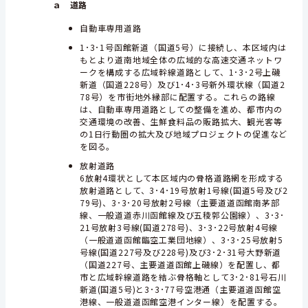
ａ 道路
自動車専用道路
1･3･1号函館新道（国道5号）に接続し、本区域内は
もとより道南地域全体の広域的な高速交通ネットワ
ークを構成する広域幹線道路として、1･3･2号上磯
新道（国道228号）及び1･4･3号新外環状線（国道2
78号）を市街地外縁部に配置する。これらの路線
は、自動車専用道路としての整備を進め、都市内の
交通環境の改善、生鮮食料品の販路拡大、観光客等
の1日行動圏の拡大及び地域プロジェクトの促進など
を図る。
放射道路
6放射4環状として本区域内の骨格道路網を形成する
放射道路として、3･4･19号放射1号線(国道5号及び2
79号)、3･3･20号放射2号線（主要道道函館南茅部
線、一般道道赤川函館線及び五稜郭公園線）、3･3･
21号放射3号線(国道278号)、3･3･22号放射4号線
（一般道道函館臨空工業団地線）、3･3･25号放射5
号線(国道227号及び228号)及び3･2･31号大野新道
（国道227号、主要道道函館上磯線）を配置し、都
市と広域幹線道路を結ぶ骨格軸として3･2･81号石川
新道(国道5号)と3･3･77号空港通（主要道道函館空
港線、一般道道函館空港インター線）を配置する。