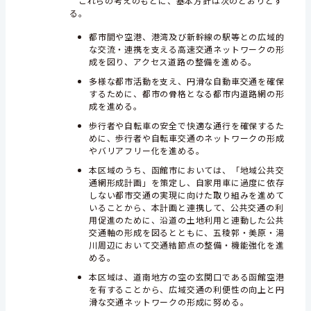
これらの考えのもとに、基本方針は次のとおりとす
る。
都市間や空港、港湾及び新幹線の駅等との広域的
な交流・連携を支える高速交通ネットワークの形
成を図り、アクセス道路の整備を進める。
多様な都市活動を支え、円滑な自動車交通を確保
するために、都市の骨格となる都市内道路網の形
成を進める。
歩行者や自転車の安全で快適な通行を確保するた
めに、歩行者や自転車交通のネットワークの形成
やバリアフリー化を進める。
本区域のうち、函館市においては、「地域公共交
通網形成計画」を策定し、自家用車に過度に依存
しない都市交通の実現に向けた取り組みを進めて
いることから、本計画と連携して、公共交通の利
用促進のために、沿道の土地利用と連動した公共
交通軸の形成を図るとともに、五稜郭・美原・湯
川周辺において交通結節点の整備・機能強化を進
める。
本区域は、道南地方の空の玄関口である函館空港
を有することから、広域交通の利便性の向上と円
滑な交通ネットワークの形成に努める。