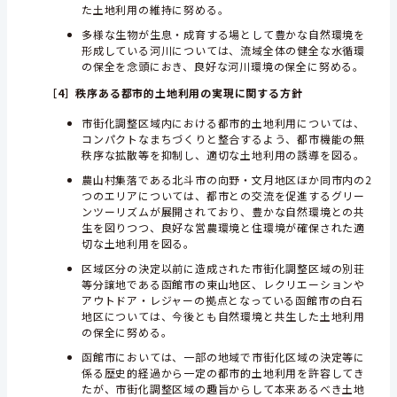
た土地利用の維持に努める。
多様な生物が生息・成育する場として豊かな自然環境を
形成している河川については、流域全体の健全な水循環
の保全を念頭におき、良好な河川環境の保全に努める。
［4］
秩序ある都市的土地利用の実現に関する方針
市街化調整区域内における都市的土地利用については、
コンパクトなまちづくりと整合するよう、都市機能の無
秩序な拡散等を抑制し、適切な土地利用の誘導を図る。
農山村集落である北斗市の向野・文月地区ほか同市内の2
つのエリアについては、都市との交流を促進するグリー
ンツーリズムが展開されており、豊かな自然環境との共
生を図りつつ、良好な営農環境と住環境が確保された適
切な土地利用を図る。
区域区分の決定以前に造成された市街化調整区域の別荘
等分譲地である函館市の東山地区、レクリエーションや
アウトドア・レジャーの拠点となっている函館市の白石
地区については、今後とも自然環境と共生した土地利用
の保全に努める。
函館市においては、一部の地域で市街化区域の決定等に
係る歴史的経過から一定の都市的土地利用を許容してき
たが、市街化調整区域の趣旨からして本来あるべき土地