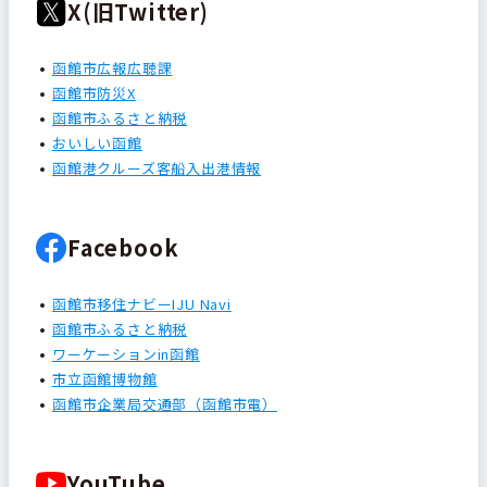
X(旧Twitter)
函館市広報広聴課
函館市防災X
函館市ふるさと納税
おいしい函館
函館港クルーズ客船入出港情報
Facebook
函館市移住ナビーIJU Navi
函館市ふるさと納税
ワーケーションin函館
市立函館博物館
函館市企業局交通部（函館市電）
YouTube