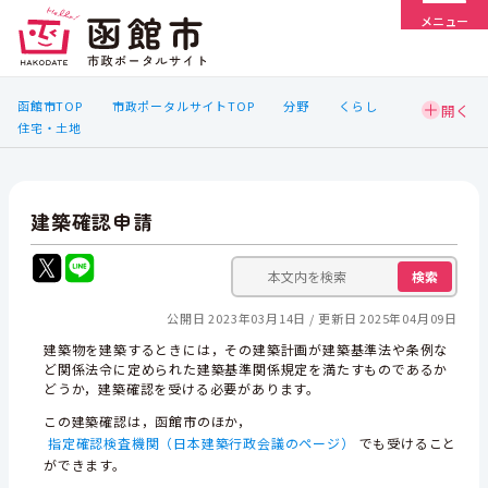
メニュー
函館市TOP
市政ポータルサイトTOP
分野
くらし
住宅・土地
建築確認申請
検索
公開日 2023年03月14日
更新日 2025年04月09日
建築物を建築するときには，その建築計画が建築基準法や条例な
ど関係法令に定められた建築基準関係規定を満たすものであるか
どうか，建築確認を受ける必要があります。
この建築確認は，函館市のほか，
指定確認検査機関（日本建築行政会議のページ）
でも受けること
ができます。