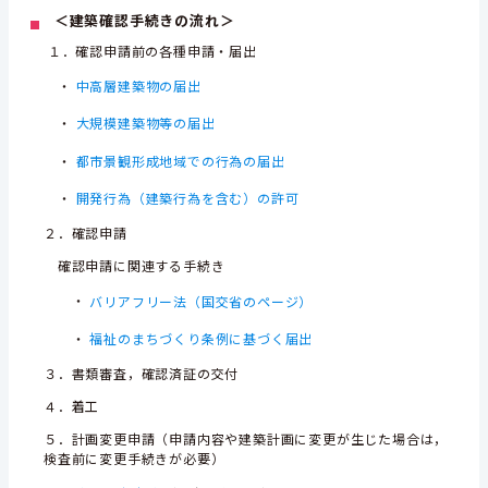
＜建築確認手続きの流れ＞
１．確認申請前の各種申請・届出
・
中高層建築物の届出
・
大規模建築物等の届出
・
都市景観形成地域での行為の届出
・
開発行為（建築行為を含む）の許可
２．確認申請
確認申請に関連する手続き
・
バリアフリー法（国交省のページ）
・
福祉のまちづくり条例に基づく届出
３．書類審査，確認済証の交付
４．着工
５．計画変更申請（申請内容や建築計画に変更が生じた場合は，
検査前に変更手続きが必要）