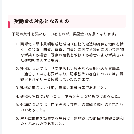
奨励金の対象となるもの
下記の条件を満たしているものが，奨励金の対象となります。
西部地区都市景観形成地域内（伝統的建造物群保存地区を除
く）の公道（国道，道道，市道）に面する場所において建物
を新築する場合，既存の建物を改修する場合および新築され
た建物を購入する場合。
建物については，「函館らしい歴史的な景観への配慮基準」
に適合している必要があり，配慮基準の適合については，景
観アドバイザーと協議していただきます。
建物の用途は，住宅，店舗，事務所等であること。
建物の階数は2以下とし，地階を有しないものであること。
外構については，住宅等および周囲の景観と調和のとれたも
のであること。
屋外広告物を設置する場合は，建物および周囲の景観と調和
のとれたものであること。